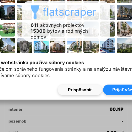
flatscraper
Oficiálna stránka bytu
611
aktívnych projektov
15300
bytov a rodinných
domov
C5.1.2
byt
C5
budova
WatsoNova
 webstránka používa súbory cookies
projekt
čelom správneho fungovania stránky a na analýzu návštevn
Košice
mesto / obec
ívame súbory cookies.
4-izbový byt
typ
1.NP
poschodie
90.NP
interiér
-
pozemok