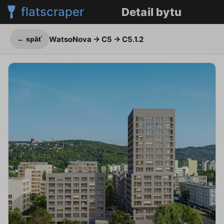
flatscraper
Detail bytu
WatsoNova
→ C5 → C5.1.2
← späť