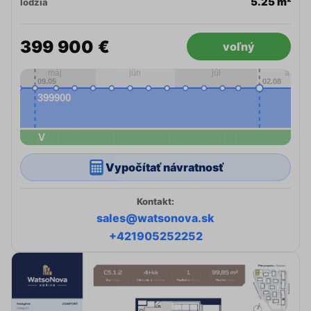
5.25 m²
lodžia
399 900 €
voľný
Vypočítať návratnosť
Kontakt:
sales@watsonova.sk
+421905252252