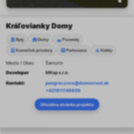
Kráľovianky Domy
Byty
Domy
Pozemky
Komerčné priestory
Parkovanie
Kobky
Mesto / Obec
Šamorín
Developer
MKsp s.r.o.
Kontakt:
pongraczova@domovreal.sk
+421911146609
Oficiálna stránka projektu