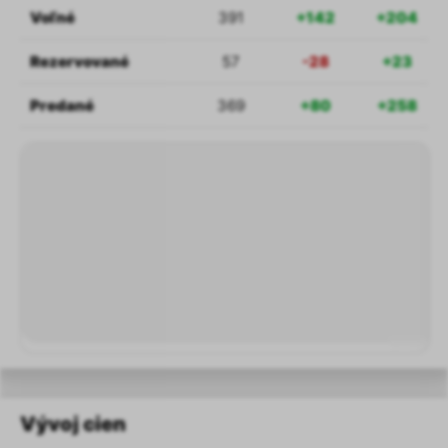
Voľné
391
+142
+204
Rezervované
57
-28
+23
Predané
369
+80
+258
Vývoj cien