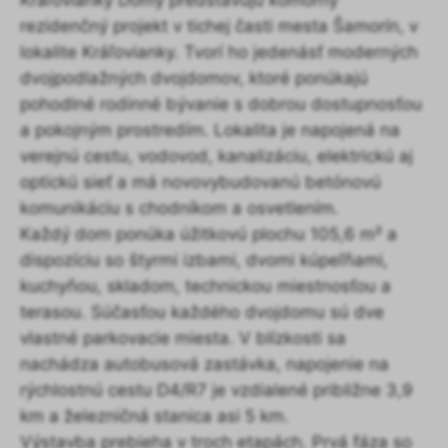
Kráľovianky Domy predstavujú komorný
rezidenčný projekt v tichej časti mesta Šamorín, v
lokalite Kráľovianky. Tvorí ho jedenásť moderných
dvojpodlažných dvojdomov, ktoré ponúkajú
pohodlné rodinné bývanie s dobrou dostupnosťou
a pokojným prostredím. Lokalita je napojená na
verejnú cestu, vodovod, kanalizáciu, elektrickú aj
optickú sieť a má novovybudovanú betónovú
komunikáciu s chodníkom a osvetlením.
Každý dom ponúka úžitkovú plochu 105,6 m² a
dispozíciu so štyrmi izbami, dvomi kúpeľňami,
kuchyňou, skladom, technickou miestnosťou a
terasou. Súčasťou každého dvojdomu sú dve
vlastné parkovacie miesta. V blízkosti sa
nachádza autobusová zastávka, napojenie na
rýchlostnú cestu D4/R7 je vzdialené približne 3,9
km a železničná stanica asi 5 km.
Výstavba prebieha v troch etapách. Prvá fáza so