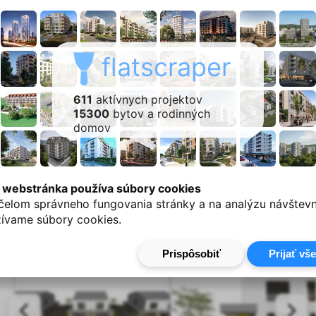
piatimi dvojdomami je už dokončená v štádiu
holodomu, druhá etapa s tromi dvojdomami je
aktuálne vo výstavbe a tretia je plánovaná.
flatscraper
Projekt vzniká podľa návrhu architektonického
štúdia ATELIER.AT pod vedením Ing. arch.
611
aktívnych projektov
Gellérta Ostrozánskeho. Realizáciu zabezpečuje
15300
bytov a rodinných
spoločnosť MKsp, s. r. o. so sídlom v Kvetoslavove,
domov
ktorá kladie dôraz na kvalitu spracovania a
praktické riešenia v súlade s modernými
požiadavkami na rodinné bývanie.
 webstránka používa súbory cookies
čelom správneho fungovania stránky a na analýzu návštevn
ívame súbory cookies.
Galéria - exteriér