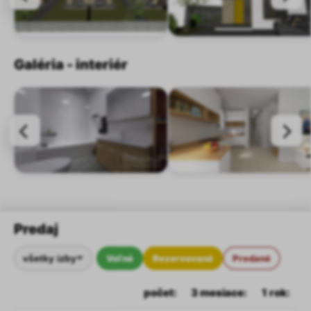
Galéria - interiér
Predaj
všetky izby
Voľné
Rezervované
Predané
počet:
3 mesiace:
1 rok: