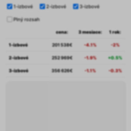
1-izbové
2-izbové
3-izbové
Plný rozsah
cena:
3 mesiace:
1 rok:
1-izbové
201 538€
-4.1%
-2%
2-izbové
252 969€
-1.9%
+0.5%
3-izbové
356 626€
-1.1%
-0.3%