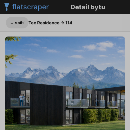
flatscraper
Detail bytu
Tee Residence
→ 114
← späť