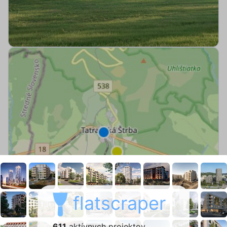
flatscraper
611
aktívnych projektov