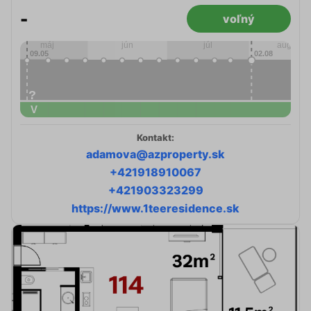
-
voľný
Kontakt:
adamova@azproperty.sk
+421918910067
+421903323299
https://www.1teeresidence.sk