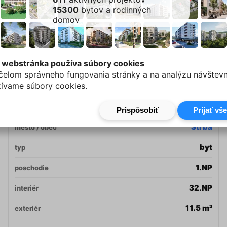
15300
bytov a rodinných
domov
Oficiálna stránka bytu
 webstránka používa súbory cookies
114
byt
čelom správneho fungovania stránky a na analýzu návštevn
ívame súbory cookies.
-
budova
Tee Residence
projekt
Štrba
mesto / obec
byt
typ
1.NP
poschodie
32.NP
interiér
11.5 m²
exteriér