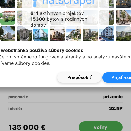
611
aktívnych projektov
15300
bytov a rodinných
Oficiálna stránka bytu
domov
A104
byt
-
 webstránka používa súbory cookies
budova
čelom správneho fungovania stránky a na analýzu návštevn
Rezidencia THERMAE
projekt
ívame súbory cookies.
Trenčianske Teplice
mesto / obec
1-izbový byt
typ
prizemie
poschodie
32.NP
interiér
135 000 €
voľný