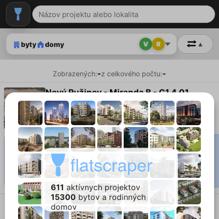
V
R
▲
byty
domy
-
-
Zobrazených:
z celkového počtu:
Nový Ružinov - Miranda B - C1.4.01
Bratislava
3-izbový byt
interiér 77.76 m²
flatscraper
611
aktívnych projektov
15300
bytov a rodinných
Kráľovské Bývanie - Smart A 4
domov
Kráľová pri Senci