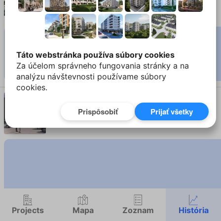
4-izbový dom
interiér 117.6 m²
•
pozemok 304 m²
Táto webstránka používa súbory cookies
Za účelom správneho fungovania stránky a na
náhodne
analýzu návštevnosti používame súbory
cookies.
Panské Záhrady - F402
cena
Sekule
4-izbový byt
interiér 97 m²
plocha
izby
poschodia
dátum pridania
Bory - B2 - B2.06.D
Projects
Mapa
Zoznam
História
Bratislava